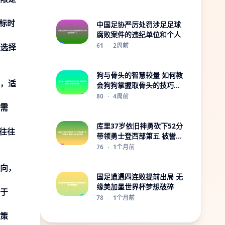
标时
中国足协严厉处罚涉足足球
腐败案件的违纪单位和个人
61
·
2周前
选择
狗与骨头的智慧较量 如何教
，适
会狗狗掌握取骨头的技巧和
策略
80
·
4周前
需
库里37岁依旧神勇砍下52分
往往
带领勇士登西部第五 被誉为
历史最佳球员
76
·
1个月前
向，
国足遭遇四连败提前出局 无
缘美加墨世界杯梦想破碎
于
78
·
1个月前
策