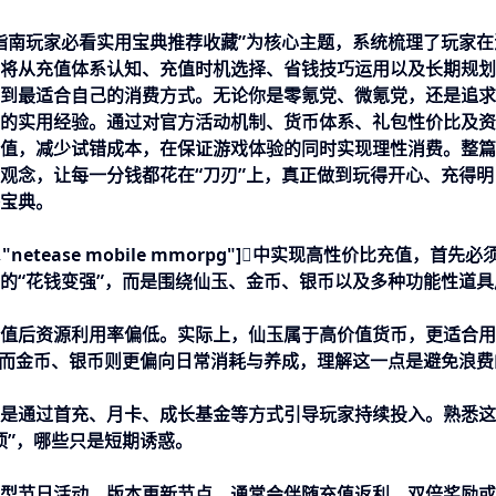
指南玩家必看实用宝典推荐收藏”为核心主题，系统梳理了玩家在
将从充值体系认知、充值时机选择、省钱技巧运用以及长期规划
到最适合自己的消费方式。无论你是零氪党、微氪党，还是追求
的实用经验。通过对官方活动机制、货币体系、礼包性价比及资
值，减少试错成本，在保证游戏体验的同时实现理性消费。整篇
观念，让每一分钱都花在“刀刃”上，真正做到玩得开心、充得明
宝典。
游","netease mobile mmorpg"]中实现高性价比充值，首先必
的“花钱变强”，而是围绕仙玉、金币、银币以及多种功能性道具
值后资源利用率偏低。实际上，仙玉属于高价值货币，更适合用
而金币、银币则更偏向日常消耗与养成，理解这一点是避免浪费
是通过首充、月卡、成长基金等方式引导玩家持续投入。熟悉这
项”，哪些只是短期诱惑。
型节日活动、版本更新节点，通常会伴随充值返利、双倍奖励或