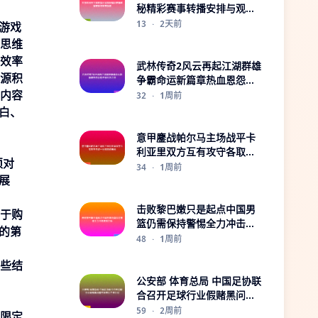
秘精彩赛事转播安排与观赛
指南
13
·
2天前
游戏
思维
效率
武林传奇2风云再起江湖群雄
源积
争霸命运新篇章热血恩怨终
内容
极对决之路
32
·
1周前
白、
意甲鏖战帕尔马主场战平卡
利亚里双方互有攻守各取一
须对
分走势胶着局
34
·
1周前
展
击败黎巴嫩只是起点中国男
于购
篮仍需保持警惕全力冲击更
的第
高目标
48
·
1周前
些结
公安部 体育总局 中国足协联
合召开足球行业假赌黑问题
专项整治工作会议
59
·
2周前
限定