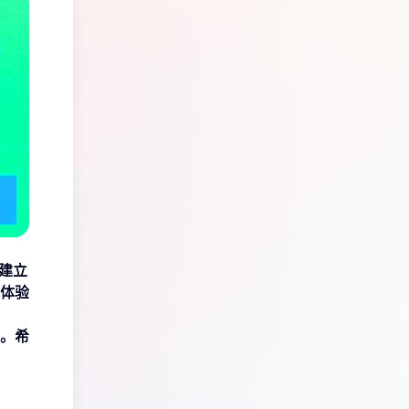
建立
体验
。希