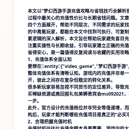
本文以“梦幻西游手游充值攻略与省钱技巧全解析
过程中最关心的充值性价比与长期省钱问题。文章
四个方面展开，帮助不同层次、不同需求的玩家找
的中高氪玩家，都能在本文中找到可执行、可复制
累逻辑的深入解析，本文旨在帮助玩家避免盲目充
注重实操性与长期收益，引导玩家建立正确的充值
省得安心，是一篇值得反复阅读与收藏的实用攻略
1、充值体系全面认知
要想在entity["video_game","梦幻西游手
整体充值体系有清晰认知。游戏内的充值并非单一
开，彼此之间存在复杂但稳定的转化关系。
很多新玩家容易忽视不同货币的定位差异，导致充
买稀缺资源或高回报礼包
美狮贵宾会ms092021
，
一步。
此外，官方设计的充值档位并非完全等值递增，而
构后，玩家才能判断哪些充值项目是真正的“必买
2、合理把握充值时机
充值时机往往比充值金额本身更重要。游戏内的大